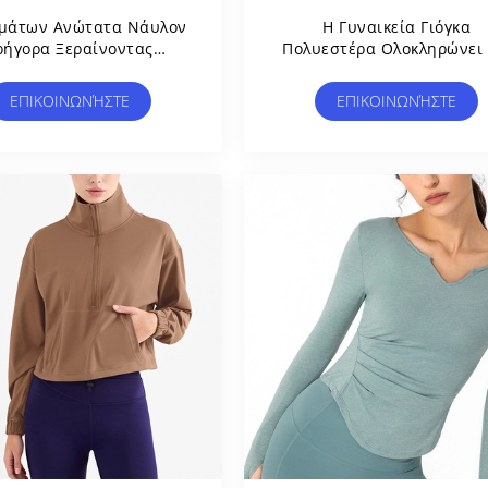
μάτων Ανώτατα Νάυλον
Η Γυναικεία Γιόγκα
ρήγορα Ξεραίνοντας
Πολυεστέρα Ολοκληρώνει 
θλητικά Πουκάμισα
Γυμνές Αθλητικές Κορυφ
αστικής Μανικιών Των
Μανικιών Συναισθήματ
ΕΠΙΚΟΙΝΩΝΉΣΤΕ
ΕΠΙΚΟΙΝΩΝΉΣΤΕ
Γυναικών Κοντά
Λεπτές Κοντές