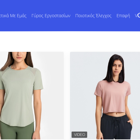
ετικά Με Εμάς
Γύρος Εργοστασίων
Ποιοτικός Έλεγχος
Επαφή
Vr