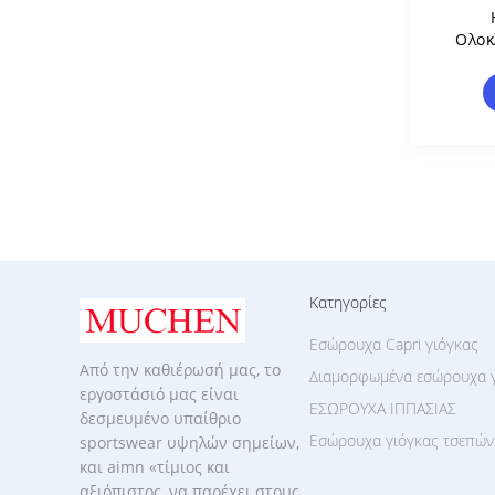
Ολοκ
Τω
Μακρ
Κατηγορίες
Εσώρουχα Capri γιόγκας
Από την καθιέρωσή μας, το
Διαμορφωμένα εσώρουχα 
εργοστάσιό μας είναι
ΕΣΩΡΟΥΧΑ ΙΠΠΑΣΙΑΣ
δεσμευμένο υπαίθριο
Εσώρουχα γιόγκας τσεπών
sportswear υψηλών σημείων,
και aimn «τίμιος και
αξιόπιστος, να παρέχει στους