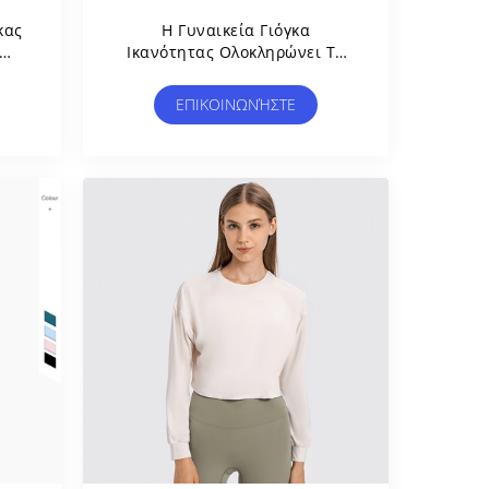
κας
Η Γυναικεία Γιόγκα
Ικανότητας Ολοκληρώνει Το
Υψηλό Ελαστικό Γυμνό
ών
Συναίσθημα Wicking Υγρασίας
ΕΠΙΚΟΙΝΩΝΉΣΤΕ