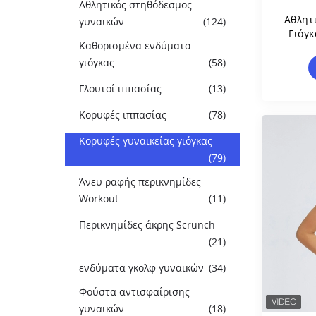
Αθλητικός στηθόδεσμος
Αθλητ
γυναικών
(124)
Γιόγ
Καθορισμένα ενδύματα
Wor
Α
γιόγκας
(58)
Γλουτοί ιππασίας
(13)
Κορυφές ιππασίας
(78)
Κορυφές γυναικείας γιόγκας
(79)
Άνευ ραφής περικνημίδες
Workout
(11)
Περικνημίδες άκρης Scrunch
(21)
ενδύματα γκολφ γυναικών
(34)
Φούστα αντισφαίρισης
γυναικών
(18)