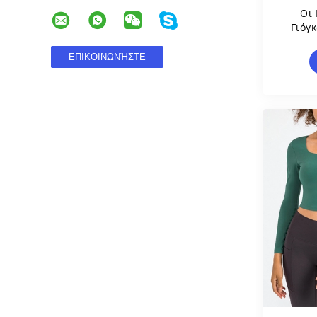
Οι
Γιόγ
Μανικ
Τέσσ
Τ