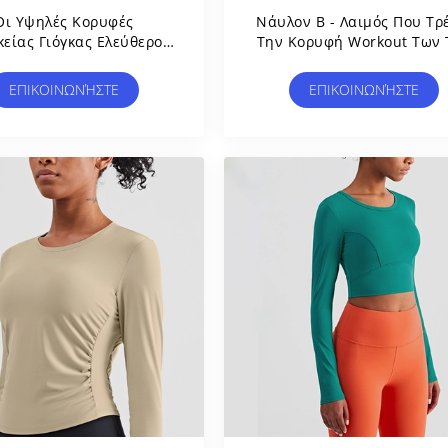
Οι Υψηλές Κορυφές
Νάυλον Β - Λαιμός Που Τρ
κείας Γιόγκας Ελεύθερου
Την Κορυφή Workout Των 
όνου Λαιμών Νάυλον
Nude Αισθαμένος
ώνουν Το Ημι Φερμουάρ
Γυμναστικής Μακριών
ΕΠΙΚΟΙΝΩΝΉΣΤΕ
ΕΠΙΚΟΙΝΩΝΉΣΤΕ
Για Τις Γυναίκες
Γυναικών Μανικιών