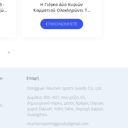
Β -
Η Γιόγκα Δύο Κυριών
ζών
Κομματιού Ολοκληρώνει Τη
ές
Μακριά Κορυφή Συγκομιδών
ν
Μανικιών Κοίλη Έξω
ΕΠΙΚΟΙΝΩΝΉΣΤΕ
Τρέχοντας Με Το Στηθόδεσμο
>
ων
Επαφή
Dongguan Muchen Sports Goods Co., Ltd.
Δωμάτιο 305~307, που χτίζει 65,
δημιουργικό πάρκο, μέσος δρόμος Dayuan,
ής
χωριό Dayuan, πόλη Taihe, περιοχή Baiyun,
Guangzhou
muchensportinggoods@gmail.com