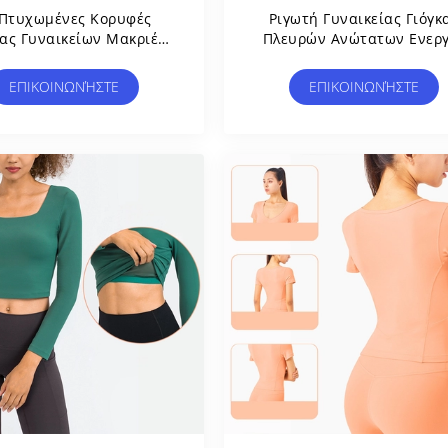
 Πτυχωμένες Κορυφές
Ριγωτή Γυναικείας Γιόγκ
κας Γυναικείων Μακριές
Πλευρών Ανώτατων Ενερ
ιών Ξεραίνουν Γρήγορα
Τεντωμάτων Κορυφή
ερις Μπλούζες Γιόγκας
Συγκομιδών Γιόγκας Μανι
ΕΠΙΚΟΙΝΩΝΉΣΤΕ
ΕΠΙΚΟΙΝΩΝΉΣΤΕ
εντωμάτων Τρόπων
Ικανότητας Μακριά