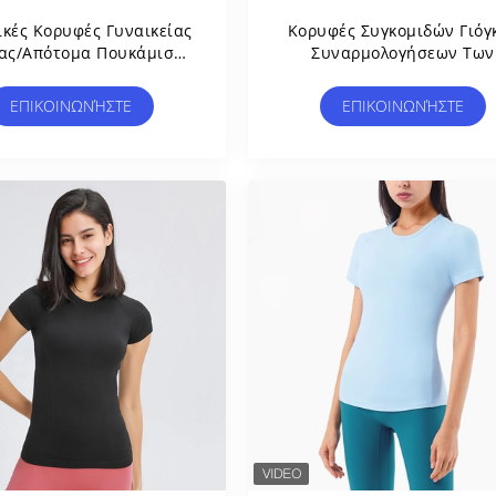
ικές Κορυφές Γυναικείας
Κορυφές Συγκομιδών Γιόγ
κας/απότομα Πουκάμισα
Συναρμολογήσεων Των
kout Μανικιών Με Το
Γρήγορα Ξεραίνοντας
ναπνεύσιμο Πλέγμα
Χαλαρών Κοντών Μανικι
ΕΠΙΚΟΙΝΩΝΉΣΤΕ
ΕΠΙΚΟΙΝΩΝΉΣΤΕ
Γυναικών Μπλουζών