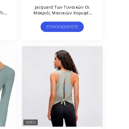
Jacquard Των Γυναικών Οι
Τις
Μακριές Μανικιών Κορυφές
ές
Γιόγκας Μπλουζών Νάυλον
ος
Χαλαρές Ξεραίνουν Γρήγορα
ΕΠΙΚΟΙΝΩΝΉΣΤΕ