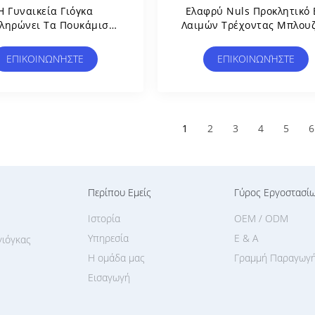
Η Γυναικεία Γιόγκα
Ελαφρύ Nuls Προκλητικό 
ληρώνει Τα Πουκάμισα
Λαιμών Τρέχοντας Μπλου
ν Υψηλών Ελαστικών
Γιόγκας Αθλητικές Κορυφ
ιών Γυναικών Μανικιών
Μανικιών Των Γυναικώ
ΕΠΙΚΟΙΝΩΝΉΣΤΕ
ΕΠΙΚΟΙΝΩΝΉΣΤΕ
Με Το Στηθόδεσμο
Κοντές
1
2
3
4
5
6
Περίπου Εμείς
Γύρος Εργοστασί
Ιστορία
OEM / ODM
Υπηρεσία
Ε & Α
γιόγκας
Η ομάδα μας
Γραμμή Παραγωγ
Εισαγωγή