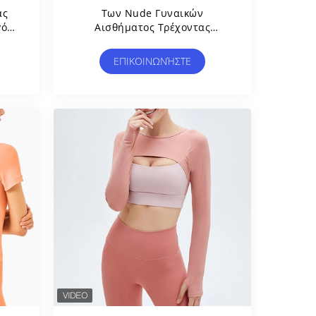
ας
Των Nude Γυναικών
γός
Αισθήματος Τρέχοντας
Μπλούζα Των Κοντών
κιών
Μανικιών Γιόγκας Γυναικών
ΕΠΙΚΟΙΝΩΝΉΣΤΕ
Ανώτατου Πλέγματος
Ράβοντας