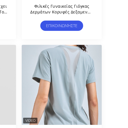
έχει
Φιλικές Γυναικείας Γιόγκας
Τοπ
Δερμάτων Κορυφές Δεξαμενών
Γιόγκας Ανώτατων Επιδέσμων
Πίσω Χαλαρές Αμάνικες
ΕΠΙΚΟΙΝΩΝΉΣΤΕ