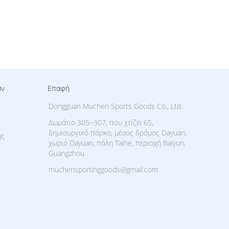
ων
Επαφή
Dongguan Muchen Sports Goods Co., Ltd.
Δωμάτιο 305~307, που χτίζει 65,
δημιουργικό πάρκο, μέσος δρόμος Dayuan,
ής
χωριό Dayuan, πόλη Taihe, περιοχή Baiyun,
Guangzhou
muchensportinggoods@gmail.com