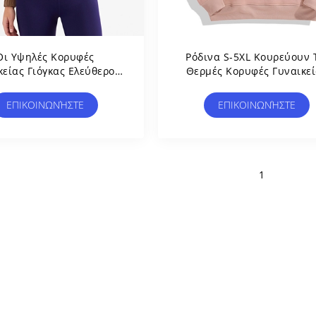
Οι Υψηλές Κορυφές
Ρόδινα S-5XL Κουρεύουν 
κείας Γιόγκας Ελεύθερου
Θερμές Κορυφές Γυναικε
όνου Λαιμών Νάυλον
Γιόγκας Πύκνωσαν Τον
ώνουν Το Ημι Φερμουάρ
Υπαίθριο Αθλητισμό Hood
ΕΠΙΚΟΙΝΩΝΉΣΤΕ
ΕΠΙΚΟΙΝΩΝΉΣΤΕ
Για Τις Γυναίκες
1