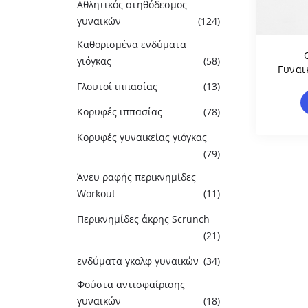
Αθλητικός στηθόδεσμος
γυναικών
(124)
Καθορισμένα ενδύματα
γιόγκας
(58)
Γυναι
Χρ
Γλουτοί ιππασίας
(13)
Πυκν
Κορυφές ιππασίας
(78)
Κορυφές γυναικείας γιόγκας
(79)
Άνευ ραφής περικνημίδες
Workout
(11)
Περικνημίδες άκρης Scrunch
(21)
ενδύματα γκολφ γυναικών
(34)
Φούστα αντισφαίρισης
γυναικών
(18)