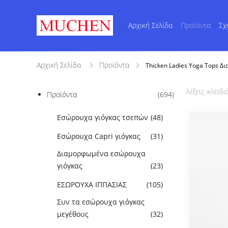
Αρχική Σελίδα
Προϊόντα
Σχ
Αρχική Σελίδα
Προϊόντα
Thicken Ladies Yoga Tops Δ
λέξεις-κλειδιά
Προϊόντα
(694)
Εσώρουχα γιόγκας τσεπών
(48)
Εσώρουχα Capri γιόγκας
(31)
Διαμορφωμένα εσώρουχα
γιόγκας
(23)
ΕΣΩΡΟΥΧΑ ΙΠΠΑΣΙΑΣ
(105)
Συν τα εσώρουχα γιόγκας
μεγέθους
(32)