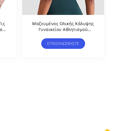
Τις
Μαζευμένος Ολικής Κάλυψης
ίας
Γυναικείου Αθλητισμού
Στηθοδέσμων Στηθόδεσμος
ie
Workout Γιόγκας Ανώτατου
ΕΠΙΚΟΙΝΩΝΉΣΤΕ
Wirefree Διαγώνιος Πίσω