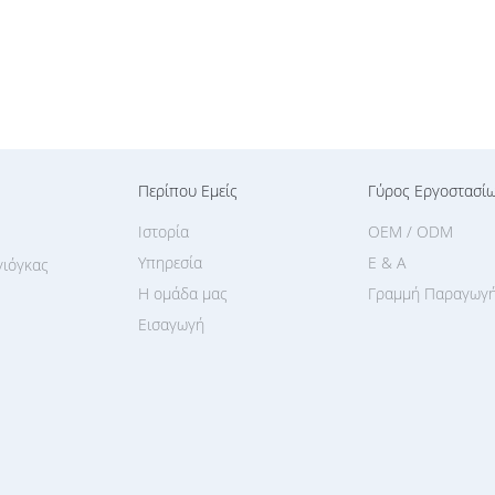
Περίπου Εμείς
Γύρος Εργοστασί
Ιστορία
OEM / ODM
Υπηρεσία
Ε & Α
γιόγκας
Η ομάδα μας
Γραμμή Παραγωγ
Εισαγωγή