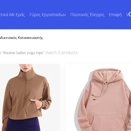
ετικά Με Εμάς
Γύρος Εργοστασίων
Ποιοτικός Έλεγχος
Επαφή
Vr
ιαδικτυακός Κατασκευαστής
:"
" match 3 products
thicken ladies yoga tops