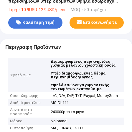
περικνημίδων υπέρ δερμάτων υψηλά εσώρουχα
γυμναστικής τεντωμάτων αναπνεύσιμα
Τιμή：10.9USD-12.9USD/piece
MOQ：50 τεμάχια
Καλύτερη τιμή
Επικοινωνήστε
Περιγραφή Προϊόντων
Διαμορφωμένες περικνημίδες
γιόγκας μελανιού χρωστική ουσία
,
Υπέρ διαμορφωμένες δέρμα
Υψηλό φως
περικνημίδες γιόγκας
,
Υψηλά εσώρουχα γυμναστικής
τεντωμάτων αναπνεύσιμα
Όροι πληρωμής
L/C, D/A, D/P, T/T, Paypal, MoneyGram
Αριθμό μοντέλου
MC-DL111
Δυνατότητα
240000pcs το μήνα
προσφοράς
Μάρκα
No brand
Πιστοποίηση
MA、CNAS、STC