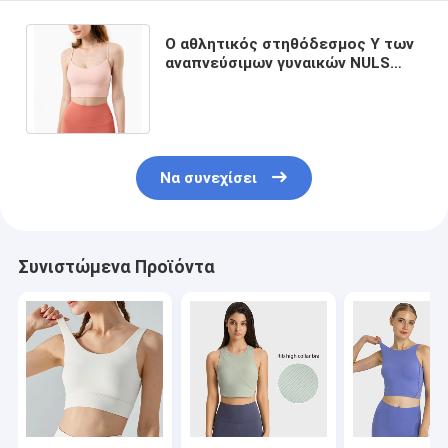
Ο αθλητικός στηθόδεσμος Υ των
αναπνεύσιμων γυναικών NULS
διαμόρφωσε τη Nude μικρή
σφεντόνα χρώματος
Να συνεχίσει
Συνιστώμενα Προϊόντα