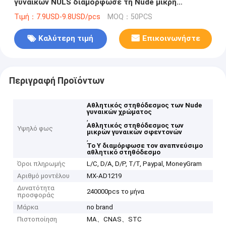
γυναικών NULS διαμόρφωσε τη Nude μικρή
σφεντόνα χρώματος
Τιμή：7.9USD-9.8USD/pcs
MOQ：50PCS
Καλύτερη τιμή
Επικοινωνήστε
Περιγραφή Προϊόντων
Αθλητικός στηθόδεσμος των Nude
γυναικών χρώματος
,
Αθλητικός στηθόδεσμος των
Υψηλό φως
μικρών γυναικών σφεντονών
,
Το Υ διαμόρφωσε τον αναπνεύσιμο
αθλητικό στηθόδεσμο
Όροι πληρωμής
L/C, D/A, D/P, T/T, Paypal, MoneyGram
Αριθμό μοντέλου
MX-AD1219
Δυνατότητα
240000pcs το μήνα
προσφοράς
Μάρκα
no brand
Πιστοποίηση
MA、CNAS、STC